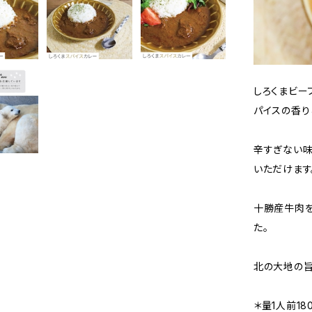
しろくまビー
パイスの香り
辛すぎない味
いただけます
十勝産牛肉を
た。
北の大地の旨
＊量1人前18