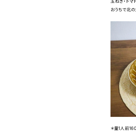
玉ねぎ・トマ
おうちで北の
＊量1人前16