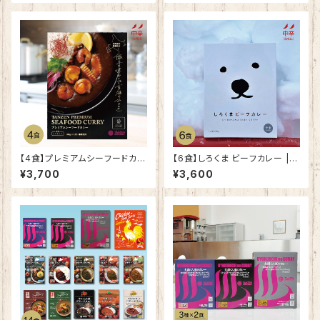
燻製 加工食品 カニ ワタリ
ガニ
【4食】プレミアムシーフードカレ
【6食】しろくま ビーフカレー |
ー｜ 国内産 ホタテ ほたて いか
北海道産 野菜 十勝産 牛肉 お
¥3,700
¥3,600
イカ えび エビ お取り寄せ ご当
取り寄せ ご当地カレー ルーカ
地カレー スープカレー
レー