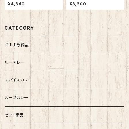
比べセット（チキン＆牛スジ）各2
北海道産 野菜 十勝産 牛肉 お
¥4,640
¥3,600
個セット | 鶏肉 牛すじ お取り寄
取り寄せ ご当地カレー ルーカ
せ ご当地カレー
レー
CATEGORY
おすすめ商品
ルーカレー
スパイスカレー
スープカレー
セット商品