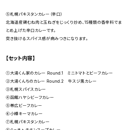
⑤札幌パキスタンカレー（辛口）
北海道産鶏むね肉と玉ねぎをじっくり炒め、15種類の香辛料でま
とめ上げた辛口カレーです。
突き抜けるスパイス感が病みつきになります。
【セット内容】
①大湯くん家のカレー Round.1 ミニトマトとビーフカレー
②大湯くんちのカレー Round.2 牛スジ黒カレー
③札幌スパイスカレー
④函館ハヤシビーフカレー
⑤帯広ビーフカレー
⑥小樽キーマカレー
⑦札幌パキスタンカレー
⑧らっきょ チキンスープカレー