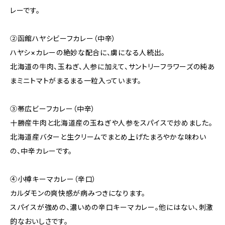
レーです。
②函館ハヤシビーフカレー（中辛）
ハヤシ×カレーの絶妙な配合に、虜になる人続出。
北海道の牛肉、玉ねぎ、人参に加えて、サントリーフラワーズの純あ
まミニトマトがまるまる一粒入っています。
③帯広ビーフカレー（中辛）
十勝産牛肉と北海道産の玉ねぎや人参をスパイスで炒めました。
北海道産バターと生クリームでまとめ上げたまろやかな味わい
の、中辛カレーです。
④小樽キーマカレー（辛口）
カルダモンの爽快感が病みつきになります。
スパイスが強めの、濃いめの辛口キーマカレー。他にはない、刺激
的なおいしさです。