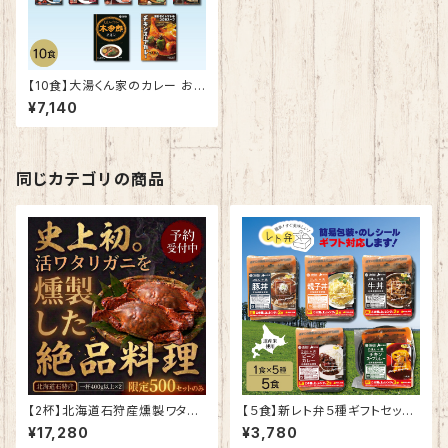
【10食】大湯くん家のカレー おす
すめセットアップ（10種×1食）|
¥7,140
特製ステッカー付 レーシングド
ライバー 都史樹 選手 実家
同じカテゴリの商品
【2杯】北海道石狩産燻製ワタリ
【５食】新レト弁５種ギフトセット
ガニ 1杯400g以上 ｜北海
｜ タイムパフォーマンス飯
¥17,280
¥3,780
道産石狩産 産地取れ立て