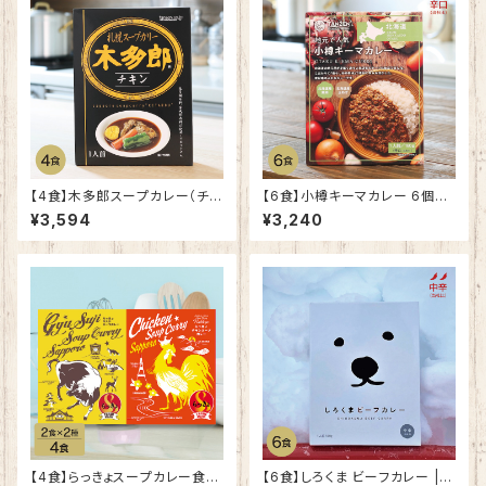
【4食】木多郎スープカレー（チキ
【6食】小樽キーマカレー 6個セ
ン） 4個セット | 鶏肉 お取り寄
ット | 北海道産 野菜 鶏肉 お取
¥3,594
¥3,240
せ 化学調味料不使用 ご当地カ
り寄せ ご当地カレー ルーカレ
レー
ー
【4食】らっきょスープカレー食べ
【6食】しろくま ビーフカレー |