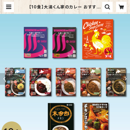
【10食】大湯くん家のカレー おすすめ
セットアップ（10種×1食）| 特製ステッ
カー付 レーシングドライバー 都史樹
選手 実家 | TANZEN公式ストア｜
北海道の美味しいレトルトスープカレ
ー・ルーカレー