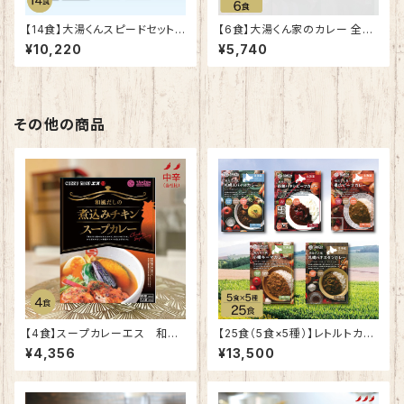
【14食】大湯くんスピードセット
【6食】大湯くん家のカレー 全種
おすすめセットアップ（14種×1
セット（3種×2個）｜特製ステッ
¥10,220
¥5,740
食）｜特製ステッカー付 レーシ
カー付 レーシングドライバー 都
ングドライバー 都史樹 選手 実
史樹 選手 実家
家
その他の商品
【4食】スープカレーエス 和風
【25食（5食×5種）】レトルトカレ
だしの煮込みチキンスープカレ
ー「地元で人気シリーズ」食べ比
¥4,356
¥13,500
ー4個セット | 北海道 お取り寄
べ全種セット | 北海道産 野菜
せ ご当地カレー
無添加 お取り寄せ ご当地カレ
ー ルーカレー